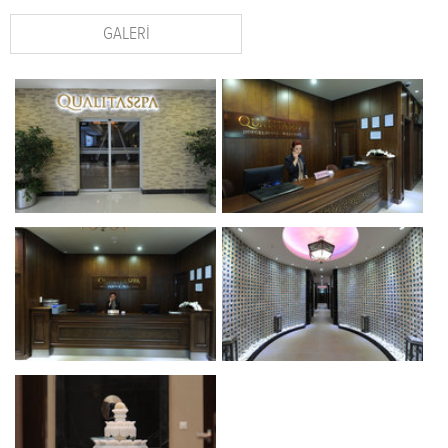
Yoganın Faydaları
GALERİ
Bali Masajı
İsveç Masajı