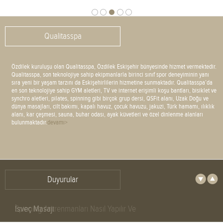
Qualitasspa
Özdilek kuruluşu olan Qualitasspa, Özdilek Eskişehir bünyesinde hizmet vermektedir.
Qualitasspa, son teknolojiye sahip ekipmanlarla birinci sınıf spor deneyiminin yanı
sıra yeni bir yaşam tarzını da Eskişehirlilerin hizmetine sunmaktadır. Qualitasspa’da
en son teknolojiye sahip GYM aletleri, TV ve internet erişimli koşu bantları, bisiklet ve
synchro aletleri, pilates, spinning gibi birçok grup dersi, QSFit alanı, Uzak Doğu ve
dünya masajları, cilt bakımı, kapalı havuz, çocuk havuzu, jakuzi, Türk hamamı, ılıklık
alanı, kar çeşmesi, sauna, buhar odası, ayak küvetleri ve özel dinlenme alanları
bulunmaktadır.
devamı>
Duyurular
Spinning Antrenmanları Nasıl Yapılır Ve
Faydaları Nelerdir?