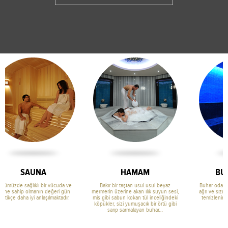
HAMAM
BUHAR ODASI
Bakır bir taştan usul usul beyaz
Buhar odası bakımı sonrası kaslardaki
mermerin üzerine akan ılık suyun sesi,
ağrı ve sızılar azalır, cilt derinlemesine
mis gibi sabun kokan tül inceliğindeki
temizlenir ve ihtiyaç duyduğu nemi
köpükler, sizi yumuşacık bir örtü gibi
tekrar kazanır.
sarıp sarmalayan buhar…