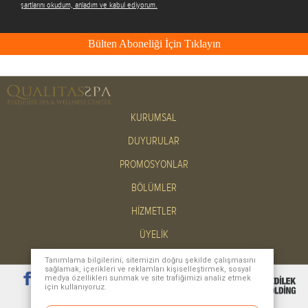
şartlarını okudum, anladım ve kabul ediyorum.
Bülten Aboneliği İçin Tıklayın
KURUMSAL
DUYURULAR
PROMOSYONLAR
BÖLÜMLER
HİZMETLER
ÜYELİK
İLETİŞİM
Tanımlama bilgilerini; sitemizin doğru şekilde çalışmasını
sağlamak, içerikleri ve reklamları kişiselleştirmek, sosyal
medya özellikleri sunmak ve site trafiğimizi analiz etmek
için kullanıyoruz.
Masaüstü Site