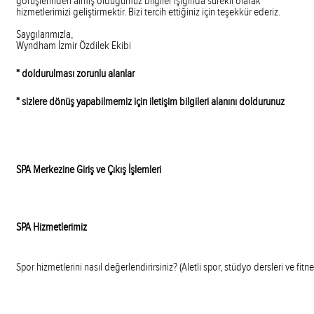
görüşlerinden almış olduğumuz bilgiler ışığında sürekli olarak
hizmetlerimizi geliştirmektir. Bizi tercih ettiğiniz için teşekkür ederiz.
Saygılarımızla,
Wyndham İzmir Özdilek Ekibi
* doldurulması zorunlu alanlar
* sizlere dönüş yapabilmemiz için iletişim bilgileri alanını doldurunuz
SPA Merkezine Giriş ve Çıkış İşlemleri
SPA Hizmetlerimiz
Spor hizmetlerini nasıl değerlendirirsiniz? (Aletli spor, stüdyo dersleri ve fitne