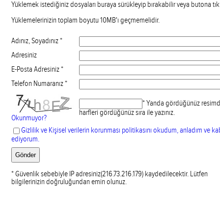
Yüklemek istediğiniz dosyaları buraya sürükleyip bırakabilir veya butona tıkl
Yüklemelerinizin toplam boyutu 10MB'ı geçmemelidir.
Adınız, Soyadınız *
Adresiniz
E-Posta Adresiniz *
Telefon Numaranız *
* Yanda gördüğünüz resimd
harfleri gördüğünüz sıra ile yazınız.
Okunmuyor?
Gizlilik ve Kişisel verilerin korunması politikasını okudum, anladım ve ka
ediyorum.
* Güvenlik sebebiyle IP adresiniz(216.73.216.179) kaydedilecektir. Lütfen
bilgilerinizin doğruluğundan emin olunuz.