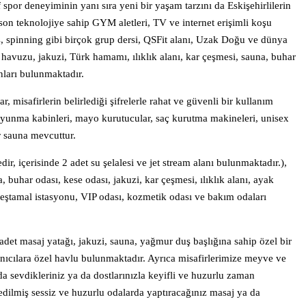
f spor deneyiminin yanı sıra yeni bir yaşam tarzını da Eskişehirlilerin
on teknolojiye sahip GYM aletleri, TV ve internet erişimli koşu
ates, spinning gibi birçok grup dersi, QSFit alanı, Uzak Doğu ve dünya
 havuzu, jakuzi, Türk hamamı, ılıklık alanı, kar çeşmesi, sauna, buhar
nları bulunmaktadır.
, misafirlerin belirlediği şifrelerle rahat ve güvenli bir kullanım
oyunma kabinleri, mayo kurutucular, saç kurutma makineleri, unisex
 sauna mevcuttur.
, içerisinde 2 adet su şelalesi ve jet stream alanı bulunmaktadır.),
uhar odası, kese odası, jakuzi, kar çeşmesi, ılıklık alanı, ayak
peştamal istasyonu, VIP odası, kozmetik odası ve bakım odaları
det masaj yatağı, jakuzi, sauna, yağmur duş başlığına sahip özel bir
ıcılara özel havlu bulunmaktadır. Ayrıca misafirlerimize meyve ve
da sevdikleriniz ya da dostlarınızla keyifli ve huzurlu zaman
 edilmiş sessiz ve huzurlu odalarda yaptıracağınız masaj ya da