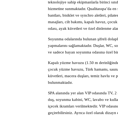
teknolojiye sahip ekipmanlarla birinci sını
hizmetine sunmaktadır. Qualitasspa’da en s
bantları, bisiklet ve synchro aletleri, pil
masajları, cilt bakımı, kapalı havuz, çocuk
odası, ayak küvetleri ve özel dinlenme ala
Soyunma odalarında bulunan şifreli dolaplar
yapmalarını sağlamaktadır. Duşlar, WC, s
ve sadece bayan soyunma odasına özel bir
Kapalı yüzme havuzu (1.50 m derinliğindedir
çocuk yüzme havuzu, Türk hamamı, sauna, b
küvetleri, macera duşları, temiz havlu ve 
bulunmaktadır.
SPA alanında yer alan VIP odasında TV, 2 a
duş, soyunma kabini, WC, lavabo ve kullan
içecek ikramları verilmektedir. VIP odasın
geçirebilirsiniz. Ayrıca özel olarak dizayn