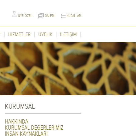
ÜYE ÖZEL
GALERİ
KURALLAR
R
HİZMETLER
ÜYELİK
İLETİŞİM
KURUMSAL
HAKKINDA
KURUMSAL DEĞERLERİMİZ
İNSAN KAYNAKLARI