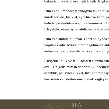
bakımların keyfini avantajlı fiyatlarla çıkar
Fitness bölümünde; technogym teknolojisinin
kürek aletleri, bisiklet, synchro ve karın 
haliyle yaşanabilmesi için dokunmatik LCD
izleyebilir, oyun oynayabilir ya da özel a
Fitness alanında bulunan 3 adet stüdyoda sp
yapılmaktadır. Ayrıca birebir eğitmenle an
antrenman programıyla daha çabuk sonuçlar
Eskişehir’in ilk ve tek CrossFit alanına sa
özelliğin gelişimini hedeflenir. Bu özellikl
esneklik, patlayıcı kuvvet, hız, koordinas
kaslarının çalıştırılmasına olanak sağlaya