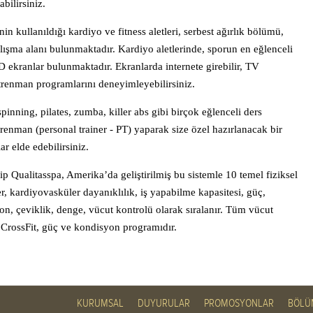
abilirsiniz.
 kullanıldığı kardiyo ve fitness aletleri, serbest ağırlık bölümü,
çalışma alanı bulunmaktadır. Kardiyo aletlerinde, sporun en eğlenceli
 ekranlar bulunmaktadır. Ekranlarda internete girebilir, TV
ntrenman programlarını deneyimleyebilirsiniz.
inning, pilates, zumba, killer abs gibi birçok eğlenceli ders
trenman (personal trainer - PT) yaparak size özel hazırlanacak bir
 elde edebilirsiniz.
hip Qualitasspa, Amerika’da geliştirilmiş bu sistemle 10 temel fiziksel
er, kardiyovasküler dayanıklılık, iş yapabilme kapasitesi, güç,
yon, çeviklik, denge, vücut kontrolü olarak sıralanır. Tüm vücut
n CrossFit, güç ve kondisyon programıdır.
KURUMSAL
DUYURULAR
PROMOSYONLAR
BÖLÜ