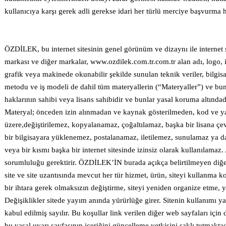
kullanıcıya karşı gerek adli gerekse idari her türlü merciye başvurma h
ÖZDİLEK, bu internet sitesinin genel görünüm ve dizaynı ile internet s
markası ve diğer markalar, www.ozdilek.com.tr.com.tr alan adı, logo, i
grafik veya makinede okunabilir şekilde sunulan teknik veriler, bilgisay
metodu ve iş modeli de dahil tüm materyallerin (“Materyaller”) ve bunla
haklarının sahibi veya lisans sahibidir ve bunlar yasal koruma altındadı
Materyal; önceden izin alınmadan ve kaynak gösterilmeden, kod ve y
üzere,değiştirilemez, kopyalanamaz, çoğaltılamaz, başka bir lisana 
bir bilgisayara yüklenemez, postalanamaz, iletilemez, sunulamaz ya da
veya bir kısmı başka bir internet sitesinde izinsiz olarak kullanılamaz
sorumluluğu gerektirir. ÖZDİLEK’İN burada açıkça belirtilmeyen diğe
site ve site uzantısında mevcut her tür hizmet, ürün, siteyi kullanma ko
bir ihtara gerek olmaksızın değiştirme, siteyi yeniden organize etme, y
Değişiklikler sitede yayım anında yürürlüğe girer. Sitenin kullanımı ya 
kabul edilmiş sayılır. Bu koşullar link verilen diğer web sayfaları içi
bu yasal uyarı sayfasının içeriğini güncelleme yetkisini saklı tutmaktadı