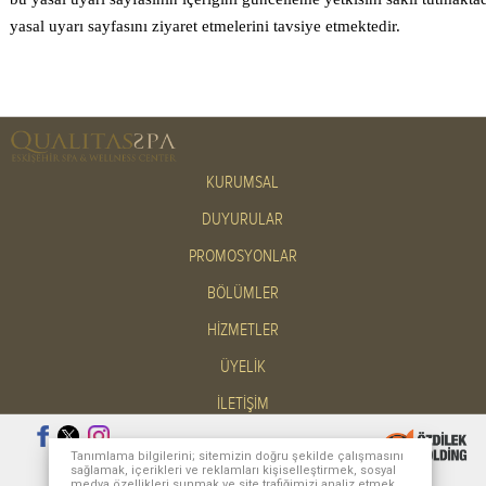
yasal uyarı sayfasını ziyaret etmelerini tavsiye etmektedir.
KURUMSAL
DUYURULAR
PROMOSYONLAR
BÖLÜMLER
HİZMETLER
ÜYELİK
İLETİŞİM
Tanımlama bilgilerini; sitemizin doğru şekilde çalışmasını
Masaüstü Site
sağlamak, içerikleri ve reklamları kişiselleştirmek, sosyal
medya özellikleri sunmak ve site trafiğimizi analiz etmek