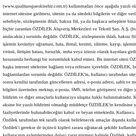
(www.qualitasspaeskisehir.com.tr) kullanmadan önce aşağıda yazılı ol
internet sitesine girilmesi, sitenin ya da sitedeki bilgilerin ve diğer ve
sebebiyle, sözleşmenin ihlali, haksız fiil, ya da başkaca sebeplere bi
hiçbir zarardan ÖZDİLEK Alışveriş Merkezleri ve Tekstil San. A.Ş. 
anılacaktır.) sorumlu değildir. ÖZDİLEK, sözleşmenin ihlali, haksız fii
işlemin kesintiye uğraması, hata, ihmal, kesinti, silinme, kayıp, işlemi
virüsü, iletişim hatası, hırsızlık, imha veya izinsiz olarak kayıtlara gir
hususunda herhangi bir sorumluluk kabul etmez. Bu internet sitesi Ö
başka internet sitelerine bağlantı veya referans içerebilir. ÖZDİLEK, bu 
bağlantılardan sorumlu değildir. ÖZDİLEK'in, kullanıcı tarafından sit
sonra kendisi tarafından güncellenen adresi, e-posta adresi, sabit ve mob
bilgileri üzerinden mektup, e-posta, SMS, telefon görüşmesi ve diğer yo
bildirim ve diğer amaçlarla kullanıcıya ulaşma hakkı bulunmaktadır. 
aksine bir yazılı bildirimi olmadığı müddetçe ÖZDİLEK'in kendisine yön
faaliyetlerinde bulunabileceğini kabul ve beyan etmektedir. Kullanıcı,
Özdilek tarafından tek taraflı olarak belirlenecek amaçlar dışında kull
Özdilek'i gerekse de üçüncü kişileri zarara uğratacak şekilde kullanılma
kullanıcının eylemlerinden dolayı zarar görmesi halinde Özdilek, kullan