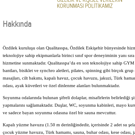
KORUNMASI POLİTİKAMIZ
Hakkında
Özdilek kuruluşu olan Qualitasspa, Özdilek Eskişehir bünyesinde hizm
teknolojiye sahip ekipmanlarla birinci sınıf spor deneyiminin yanı sıra 
hizmetine sunmaktadır. Qualitasspa’da en son teknolojiye sahip GYM al
bantları, bisiklet ve synchro aletleri, pilates, spinning gibi birçok gr
masajları, cilt bakımı, kapalı havuz, çocuk havuzu, jakuzi, Türk hamam
odası, ayak küvetleri ve özel dinlenme alanları bulunmaktadır.
Soyunma odalarında bulunan şifreli dolaplar, misafirlerin belirlediği şi
yapmalarını sağlamaktadır. Duşlar, WC, soyunma kabinleri, mayo kuru
ve sadece bayan soyunma odasına özel bir sauna mevcuttur.
Kapalı yüzme havuzu (1.50 m derinliğindedir, içerisinde 2 adet su şelal
çocuk yüzme havuzu, Türk hamamı, sauna, buhar odası, kese odası, jaku