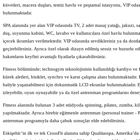
küvetleri, macera duşları, temiz havlu ve peştamal istasyonu, VIP oda
bulunmaktadır.
SPA alanında yer alan VIP odasında TV, 2 adet masaj yatağı, jakuzi, s
duş, soyunma kabini, WC, lavabo ve kullanıcılara özel havlu bulunma
içecek ikramları verilmektedir. VIP odasında sevdikleriniz ya da dostl
geçirebilirsiniz. Ayrıca özel olarak dizayn edilmiş sessiz ve huzurlu o
bakımların keyfini avantajlı fiyatlarla çıkarabilirsiniz.
Fitness bölümünde; technogym teknolojisinin kullanıldığı kardiyo ve fit
kürek aletleri, bisiklet, synchro ve karın çalışma alanı bulunmaktadır.
haliyle yaşanabilmesi için dokunmatik LCD ekranlar bulunmaktadır. Ek
izleyebilir, oyun oynayabilir ya da özel antrenman programlarını deney
Fitness alanında bulunan 3 adet stüdyoda spinning, pilates, zumba, kill
yapılmaktadır. Ayrıca birebir eğitmenle antrenman (personal trainer - 
antrenman programıyla daha çabuk sonuçlar elde edebilirsiniz.
Eskişehir’in ilk ve tek CrossFit alanına sahip Qualitasspa, Amerika’da g