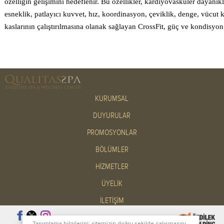
özelliğin gelişimini hedeflenir. Bu özellikler, kardiyovasküler dayanıkl
esneklik, patlayıcı kuvvet, hız, koordinasyon, çeviklik, denge, vücut 
kaslarının çalıştırılmasına olanak sağlayan CrossFit, güç ve kondisyon
KURUMSAL
DUYURULAR
PROMOSYONLAR
BÖLÜMLER
HİZMETLER
ÜYELİK
İLETİŞİM
Tanımlama bilgilerini; sitemizin doğru şekilde çalışmasını